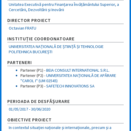
Unitatea Executivă pentru Finanțarea Învățământului Superior, a
Cercetării, Dezvoltării și Inovării
DIRECTOR PROIECT
Octavian
FRATU
INSTITUȚIE COORDONATOARE
UNIVERSITATEA NAȚIONALĂ DE ȘTIINȚĂ ȘI TEHNOLOGIE
POLITEHNICA BUCUREȘTI
PARTENERI
Partener (P1) -
BEIA CONSULT INTERNATIONAL S.R.L.
Partener (P2) -
UNIVERSITATEA NAŢIONALĂ DE APĂRARE
"CAROL I" (UM 02545)
Partener (P3) -
SAFETECH INNOVATIONS SA
PERIOADA DE DESFĂȘURARE
01/05/2017
-
30/06/2020
OBIECTIVE PROIECT
In contextul situației naționale și internaționale, precum și a