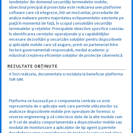
tendințelor din domeniul securității terminalelor mobile,
obiectivul principal al proiectului este realizarea unei platforme
software care să integreze, într-un mod unitar, procedurile de
analiza malware pentru majoritatea echipamentelor existente pe
piață în momentul de față, în scopul consolidării securității
terminalelor și rețelelor. Principalele obiective specifice constau
în identificarea cerințelor operaționale și a capabilităților
necesare dezvoltării și securizării soluțiilor pentru dispozitivele
și aplicațiile mobile care să asigure, printr-un parteneriat între
factorii guvernamentali responsabili, mediul academic și
industrial creșterea eficienței soluțiilor de protecție cibernetică.
REZULTATE OBȚINUTE
A fost realizata, documentata si instalata la beneficiar platforma
ToR-SIM.
Platforma se bazează pe o componenta centrala ce este
reprezentata de o aplicație web care permite utilizatorilor sa
analizeze dispozitivele mobile prin operațiuni de forensic si
reverse-engineering și să colecteze date de la alte module cum
ar fi cel de analiza comportamentala a dispozitivelor mobile sau
modulul de monitorizare a aplicațiilor de tip agent și permite
deschiderea unor cazuri/dosare de testare la care se pot atașa