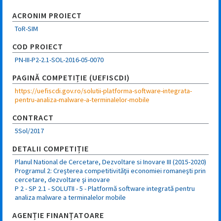
ACRONIM PROIECT
ToR-SIM
COD PROIECT
PN-III-P2-2.1-SOL-2016-05-0070
PAGINĂ COMPETIȚIE (UEFISCDI)
https://uefiscdi.gov.ro/solutii-platforma-software-integrata-
pentru-analiza-malware-a-terminalelor-mobile
CONTRACT
5Sol
/
2017
DETALII COMPETIȚIE
Planul National de Cercetare, Dezvoltare si Inovare III (2015-2020)
Programul 2: Creşterea competitivităţii economiei romaneşti prin
cercetare, dezvoltare şi inovare
P 2 - SP 2.1 - SOLUTII - 5 - Platformă software integrată pentru
analiza malware a terminalelor mobile
AGENȚIE FINANȚATOARE