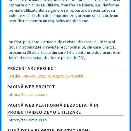
rapoarte din diverse utilitare, transfer de fișiere, s.a. Platforma
permite utilizatorilor sa genereze rapoarte de securitate, sa
colecteze indicatori de compromitere, precum și sa acorde un
scor de risc pentru un dispozitiv mobil anume.
Au fost publicate 3 articole de revista, din care unul in tara si
doua in strainatate in reviste recunocute ISI, din care una Q1,
precum si 28 de articole din care 14 la conferinte desfasurate in
tara si 14 in strainatate, toate publicate BDI,.
PREZENTARE PROIECT
Stadiu_ToR-SIM_2021_v1.0.pptx (1575.83kb)
PAGINĂ WEB PROIECT
https://tor-sim.pub.ro
PAGINĂ WEB PLATFORMĂ DEZVOLTATĂ ÎN
PROIECT/VIDEO DEMO UTILIZARE
https://tor-sim.pub.ro
SUMĂ DE LA BUGETUL DE STAT (RON)