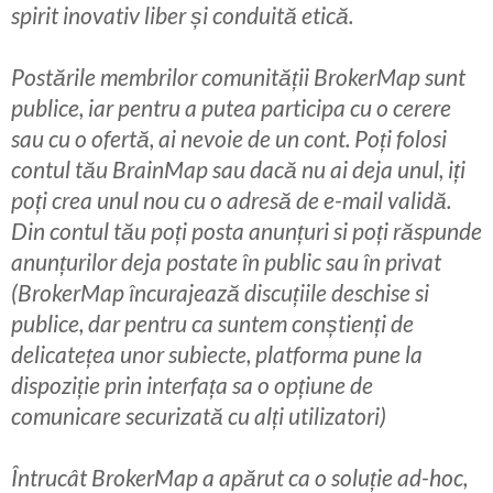
spirit inovativ liber și conduită etică.
Postările membrilor comunității BrokerMap sunt
publice, iar pentru a putea participa cu o cerere
sau cu o ofertă, ai nevoie de un cont. Poți folosi
contul tău BrainMap sau dacă nu ai deja unul, iți
poți crea unul nou cu o adresă de e-mail validă.
Din contul tău poți posta anunțuri si poți răspunde
anunțurilor deja postate în public sau în privat
(BrokerMap încurajează discuțiile deschise si
publice, dar pentru ca suntem conștienți de
delicatețea unor subiecte, platforma pune la
dispoziție prin interfața sa o opțiune de
comunicare securizată cu alți utilizatori)
Întrucât BrokerMap a apărut ca o soluție ad-hoc,