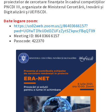
proiectelor de cercetare finanțate în cadrul competițiilor
PNCDI III, organizate de Ministerul Cercetării, Inovării și
Digitalizării şi UEFISCDI.
Date logare zoom:
https://us02web.zoom.us/j/86403666157?
pwd=UGYwTDYxUDdDZUFzZytSZkpscFBqQT09
Meeting ID: 864 0366 6157
Passcode: 422370