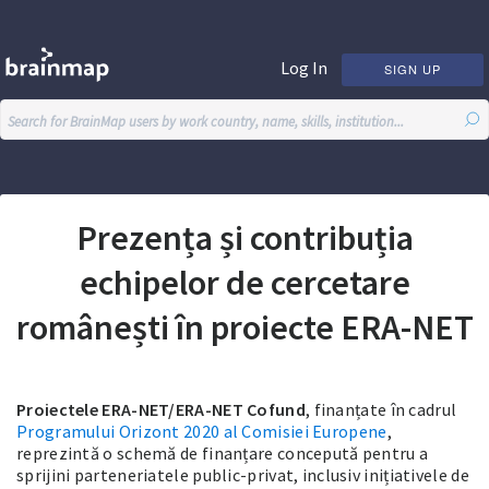
Log In
SIGN UP
Prezența și contribuția
echipelor de cercetare
românești în proiecte ERA-NET
Proiectele ERA-NET/ERA-NET Cofund
, finanțate în cadrul
Programului Orizont 2020 al Comisiei Europene
,
reprezintă o schemă de finanțare concepută pentru a
sprijini parteneriatele public-privat, inclusiv inițiativele de