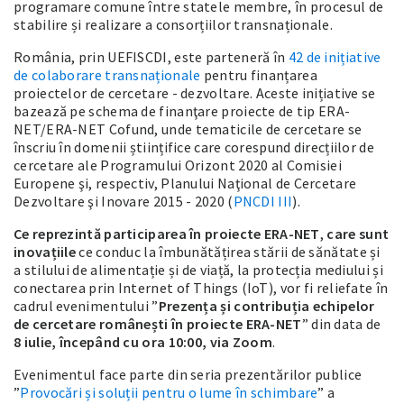
programare comune între statele membre, în procesul de
stabilire și realizare a consorțiilor transnaționale.
România, prin UEFISCDI, este parteneră în
42 de inițiative
de colaborare transnaționale
pentru finanțarea
proiectelor de cercetare - dezvoltare. Aceste inițiative se
bazează pe schema de finanţare proiecte de tip ERA-
NET/ERA-NET Cofund, unde tematicile de cercetare se
înscriu în domenii științifice care corespund direcțiilor de
cercetare ale Programului Orizont 2020 al Comisiei
Europene şi, respectiv, Planului Naţional de Cercetare
Dezvoltare şi Inovare 2015 - 2020 (
PNCDI III
).
Ce reprezintă participarea în proiecte ERA-NET
,
care sunt
inovațiile
ce conduc la îmbunătățirea stării de sănătate și
a stilului de alimentație și de viață, la protecția mediului și
conectarea prin Internet of Things (IoT), vor fi reliefate în
cadrul evenimentului ”
Prezența și contribuția echipelor
de cercetare românești în proiecte ERA-NET
” din data de
8 iulie, începând cu ora 10:00, via Zoom
.
Evenimentul face parte din seria prezentărilor publice
”
Provocări și soluții pentru o lume în schimbare
” a